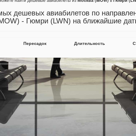
можете найти дешевые авиабилеты из
Москва (MOW)
в
Гюмри (LW
мых дешевых авиабилетов по направле
MOW) - Гюмри (LWN) на ближайшие да
Пересадок
Длительность
С