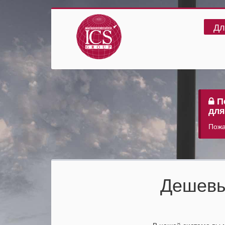
Дл
По
для
Пожа
Дешевы