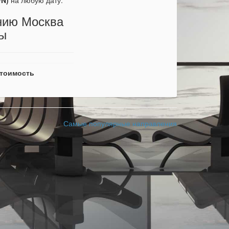
N)
на любую дату.
нию Москва
ты
тоимость
Самые популярные направления