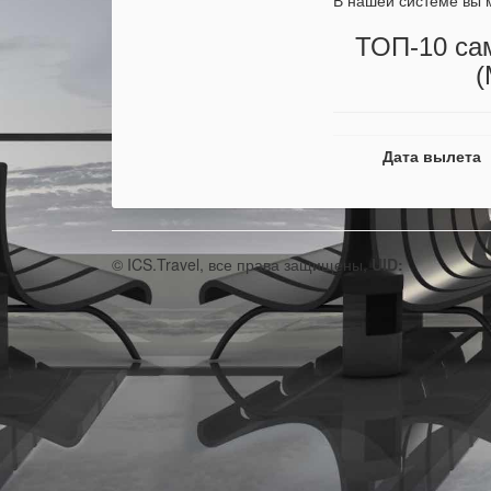
В нашей системе вы 
ТОП-10 са
(
Дата вылета
© ICS.Travel, все права защищены,
UID: