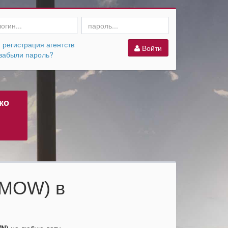
регистрация агентств
Войти
абыли пароль?
ко
(MOW) в