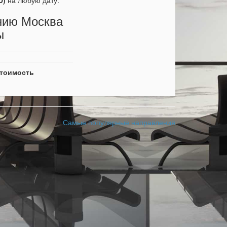
D)
на любую дату.
нию Москва
ы
тоимость
Самые популярные направления