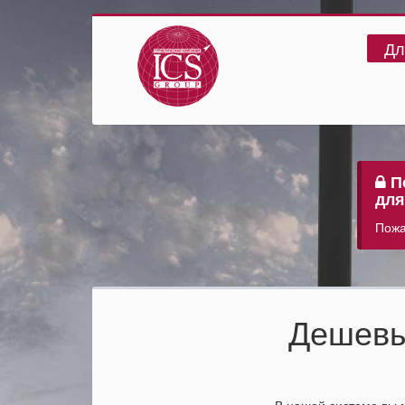
Дл
По
для
Пожа
Дешевы