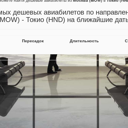
можете найти дешевые авиабилеты из
Москва (MOW)
в
Токио (HN
мых дешевых авиабилетов по направле
(MOW) - Токио (HND) на ближайшие дат
Пересадок
Длительность
С