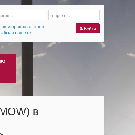
регистрация агентств
Войти
абыли пароль?
ко
(MOW) в