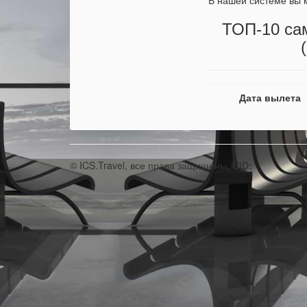
В нашей системе вы 
ТОП-10 са
Дата вылета
© ICS.Travel, все права защищены,
UID: